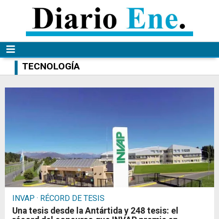
TECNOLOGÍA
INVAP · RÉCORD DE TESIS
Una tesis desde la Antártida y 248 tesis: el