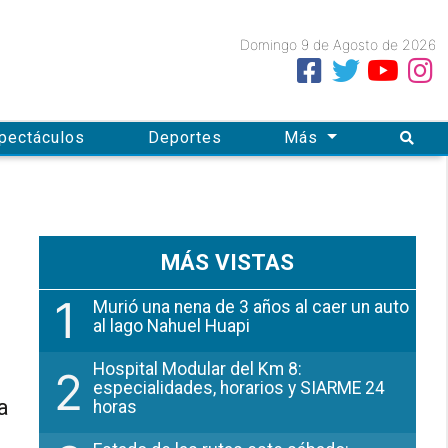
Domingo 9
de
Agosto
de 2026
spectáculos
Deportes
Más
MÁS VISTAS
1
Murió una nena de 3 años al caer un auto
al lago Nahuel Huapi
Hospital Modular del Km 8:
2
especialidades, horarios y SIARME 24
a
horas