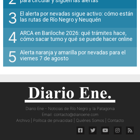
para circular y siguen las alertas
3
El alerta por nevadas sigue activo: cómo están
las rutas de Río Negro y Neuquén
4
ARCA en Bariloche 2026: qué trámites hace,
cómo sacar turno y qué se puede hacer online
5
Alerta naranja y amarilla por nevadas para el
viernes 7 de agosto
Diario Ene - Noticias de Río Negro y la Patagonia
Email:
contacto@diarioene.com
Archivo
|
Política de privacidad
|
Quiénes Somos
|
Contacto