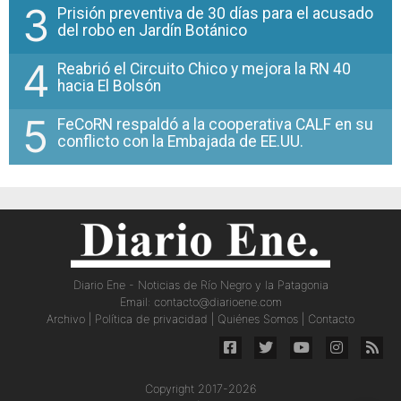
3
Prisión preventiva de 30 días para el acusado
del robo en Jardín Botánico
4
Reabrió el Circuito Chico y mejora la RN 40
hacia El Bolsón
5
FeCoRN respaldó a la cooperativa CALF en su
conflicto con la Embajada de EE.UU.
Diario Ene - Noticias de Río Negro y la Patagonia
Email:
contacto@diarioene.com
Archivo
|
Política de privacidad
|
Quiénes Somos
|
Contacto
Copyright 2017-2026