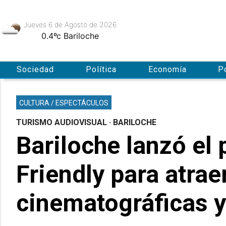
Jueves 6
de
Agosto
de 2026
0.4ºc
Bariloche
Sociedad
Política
Economía
P
CULTURA / ESPECTÁCULOS
TURISMO AUDIOVISUAL · BARILOCHE
Bariloche lanzó el
Friendly para atra
cinematográficas y 