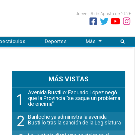
Jueves 6
de
Agosto
de 2026
spectáculos
Deportes
Más
MÁS VISTAS
Avenida Bustillo: Facundo López negó
1
que la Provincia "se saque un problema
de encima"
2
Bariloche ya administra la avenida
Bustillo tras la sanción de la Legislatura